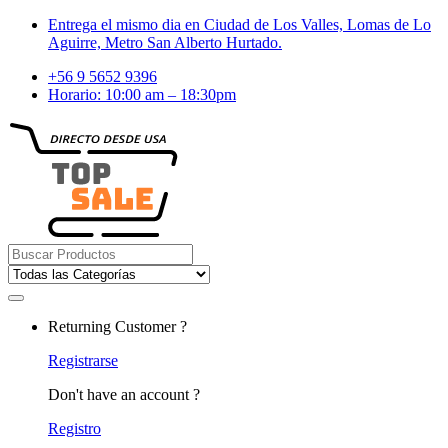
Skip
Skip
Entrega el mismo dia en Ciudad de Los Valles, Lomas de Lo
to
to
Aguirre, Metro San Alberto Hurtado.
navigation
content
+56 9 5652 9396
Horario: 10:00 am – 18:30pm
Search
for:
Returning Customer ?
Registrarse
Don't have an account ?
Registro