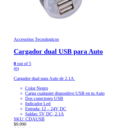
Accesorios Tecnologicos
Cargador dual USB para Auto
0
out of 5
(0)
Cargador dual para Auto de 2.1A
Color Negro
Carga cualquier dispositivo USB en tu Auto
Dos conectores USB
Indicador Led
Entrada: 12 – 24V DC
Saldas: 5V DC, 2.1A
SKU: CDAUSB
$
9.990