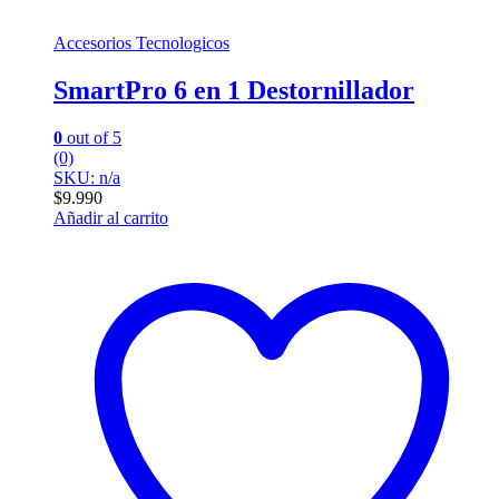
Accesorios Tecnologicos
SmartPro 6 en 1 Destornillador
0
out of 5
(0)
SKU: n/a
$
9.990
Añadir al carrito