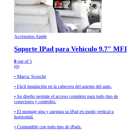
Accesorios Apple
Soporte IPad para Vehículo 9.7″ MFI
0
out of 5
(0)
• Marca: Scosche
• Fácil instalación en la cabecera del asiento del auto.
• Su diseño permite el acceso completo para todo tipo de
conectores y controles.
• El montaje gira y asegura su iPad en modo vertical u
horizontal.
• Compatible con todo tipo de iPads.