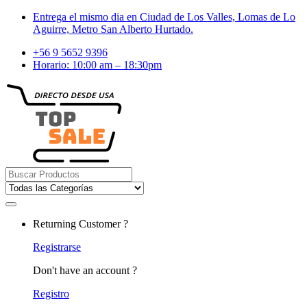
Skip
Skip
Entrega el mismo dia en Ciudad de Los Valles, Lomas de Lo
to
to
Aguirre, Metro San Alberto Hurtado.
navigation
content
+56 9 5652 9396
Horario: 10:00 am – 18:30pm
Search
for:
Returning Customer ?
Registrarse
Don't have an account ?
Registro