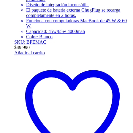
Diseño de integración inconsútil:
El paquete de batería externa ChugPlug se recarga
completamente en 2 horas.
Funciona con computadoras MacBook de 45 W & 60
W.
Capacidad: 45w/65w 4000mah
Color: Blanco
SKU: BPEMAC
$
49.990
Añadir al carrito