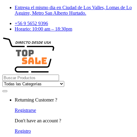
Skip
Skip
Entrega el mismo dia en Ciudad de Los Valles, Lomas de Lo
to
to
Aguirre, Metro San Alberto Hurtado.
navigation
content
+56 9 5652 9396
Horario: 10:00 am – 18:30pm
Search
for:
Returning Customer ?
Registrarse
Don't have an account ?
Registro