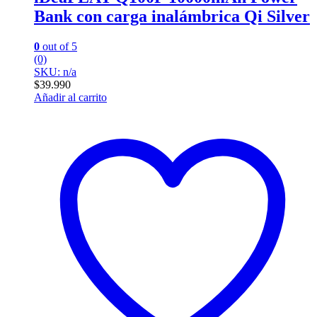
Bank con carga inalámbrica Qi Silver
0
out of 5
(0)
SKU: n/a
$
39.990
Añadir al carrito