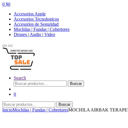
0
$
0
Accesorios Apple
Accesorios Tecnologicos
Accesorios de Seguridad
Mochilas | Fundas | Cobertores
Drones | Audio | Video
Search
Buscar
Buscar
por:
0
Buscar
Buscar
por:
Inicio
Mochilas | Fundas | Cobertores
MOCHILA AIRBAK TERAPE