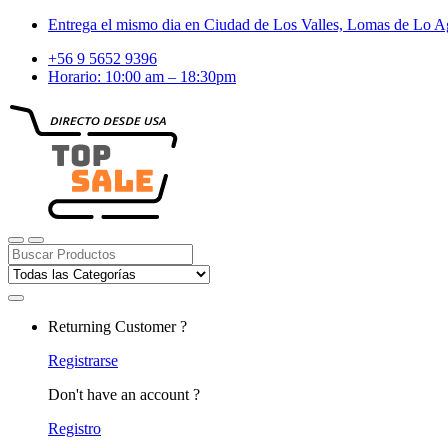
Skip
Skip
Entrega el mismo dia en Ciudad de Los Valles, Lomas de Lo Ag
to
to
+56 9 5652 9396
navigation
content
Horario: 10:00 am – 18:30pm
Search
for:
Returning Customer ?
Registrarse
Don't have an account ?
Registro