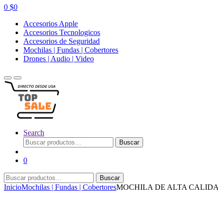
0
$
0
Accesorios Apple
Accesorios Tecnologicos
Accesorios de Seguridad
Mochilas | Fundas | Cobertores
Drones | Audio | Video
Search
Buscar
Buscar
por:
0
Buscar
Buscar
por:
Inicio
Mochilas | Fundas | Cobertores
MOCHILA DE ALTA CALIDA