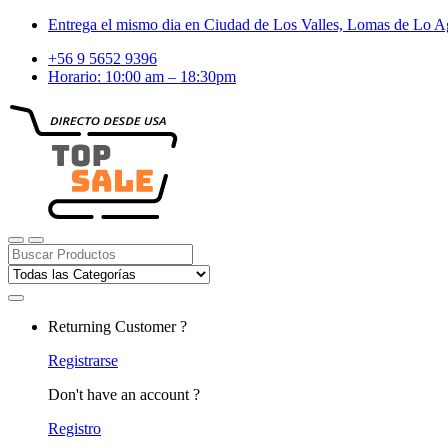
Skip
Skip
Entrega el mismo dia en Ciudad de Los Valles, Lomas de Lo Ag
to
to
+56 9 5652 9396
navigation
content
Horario: 10:00 am – 18:30pm
Search
for:
Returning Customer ?
Registrarse
Don't have an account ?
Registro