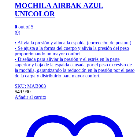
MOCHILA AIRBAK AZUL
UNICOLOR
0
out of 5
(0)
• Alivia la presión y alinea la espalda (corrección de postura)
• Se ajusta a la forma del cuerpo y alivia la presión del peso
proporcionando un mayor confort.
• Diseñada para aliviar la presión y el estrés en la parte
superior y baja de la espalda causada por el peso excesivo de
la mochila, garantizando la reducción en la presión por el peso
de la carga y distribuirlo para mayor confort.
SKU: MAB003
$
49.990
Añadir al carrito