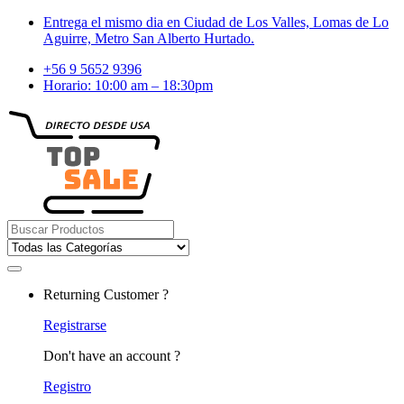
Skip
Skip
Entrega el mismo dia en Ciudad de Los Valles, Lomas de Lo
to
to
Aguirre, Metro San Alberto Hurtado.
navigation
content
+56 9 5652 9396
Horario: 10:00 am – 18:30pm
Search
for:
Returning Customer ?
Registrarse
Don't have an account ?
Registro