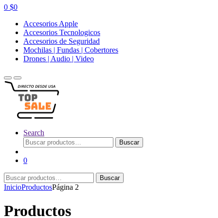
0
$
0
Accesorios Apple
Accesorios Tecnologicos
Accesorios de Seguridad
Mochilas | Fundas | Cobertores
Drones | Audio | Video
Search
Buscar
Buscar
por:
0
Buscar
Buscar
por:
Inicio
Productos
Página 2
Productos