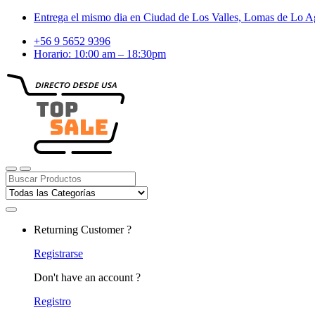
Skip
Skip
Entrega el mismo dia en Ciudad de Los Valles, Lomas de Lo Ag
to
to
+56 9 5652 9396
navigation
content
Horario: 10:00 am – 18:30pm
Search
for:
Returning Customer ?
Registrarse
Don't have an account ?
Registro